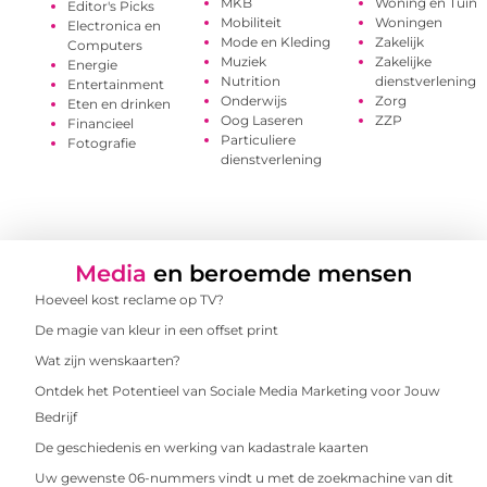
MKB
Woning en Tuin
Editor's Picks
Mobiliteit
Woningen
Electronica en
Mode en Kleding
Zakelijk
Computers
Muziek
Zakelijke
Energie
Nutrition
dienstverlening
Entertainment
Onderwijs
Zorg
Eten en drinken
Oog Laseren
ZZP
Financieel
Particuliere
Fotografie
dienstverlening
Media
en beroemde mensen
Hoeveel kost reclame op TV?
De magie van kleur in een offset print
Wat zijn wenskaarten?
Ontdek het Potentieel van Sociale Media Marketing voor Jouw
Bedrijf
De geschiedenis en werking van kadastrale kaarten
Uw gewenste 06-nummers vindt u met de zoekmachine van dit