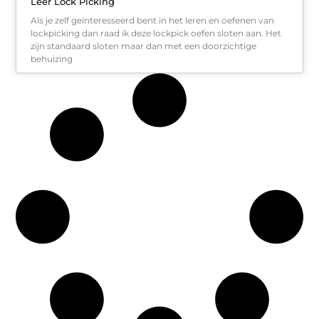
Leer Lock Picking
Als je zelf geïnteresseerd bent in het leren en oefenen van
lockpicking dan raad ik deze lockpick oefen sloten aan. Het
zijn standaard sloten maar dan met een doorzichtige
behuizing