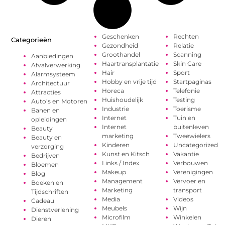
Geschenken
Rechten
Categorieën
Gezondheid
Relatie
Groothandel
Scanning
Aanbiedingen
Haartransplantatie
Skin Care
Afvalverwerking
Hair
Sport
Alarmsysteem
Hobby en vrije tijd
Startpaginas
Architectuur
Horeca
Telefonie
Attracties
Huishoudelijk
Testing
Auto’s en Motoren
Industrie
Toerisme
Banen en
Internet
Tuin en
opleidingen
Internet
buitenleven
Beauty
marketing
Tweewielers
Beauty en
Kinderen
Uncategorized
verzorging
Kunst en Kitsch
Vakantie
Bedrijven
Links / Index
Verbouwen
Bloemen
Makeup
Verenigingen
Blog
Management
Vervoer en
Boeken en
Marketing
transport
Tijdschriften
Media
Videos
Cadeau
Meubels
Wijn
Dienstverlening
Microfilm
Winkelen
Dieren