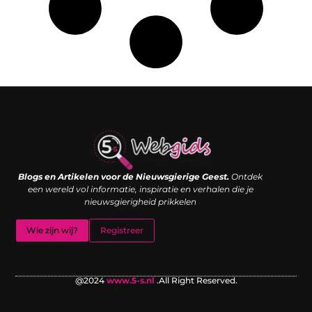
Links kopen: de shortcut naar SEO-succes of een digitale boemerang?
Verdien geld met je website: van passieproject naar inkomstenbron
Blogs en Artikelen voor de Nieuwsgierige Geest.
Ontdek
een wereld vol informatie, inspiratie en verhalen die je
nieuwsgierigheid prikkelen
Wie zijn wij?
Registreer
@2024
www.5-s.nl
.All Right Reserved.