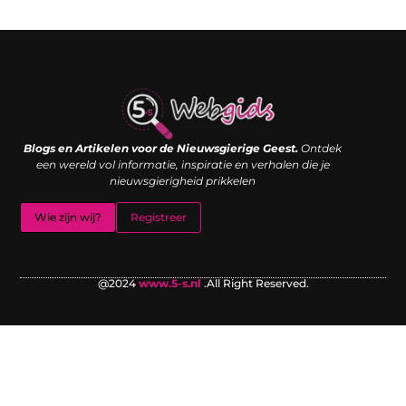
Links kopen: de shortcut naar SEO-succes of een digitale boemerang?
Verdien geld met je website: van passieproject naar inkomstenbron
Blogs en Artikelen voor de Nieuwsgierige Geest.
Ontdek
een wereld vol informatie, inspiratie en verhalen die je
nieuwsgierigheid prikkelen
Wie zijn wij?
Registreer
@2024
www.5-s.nl
.All Right Reserved.